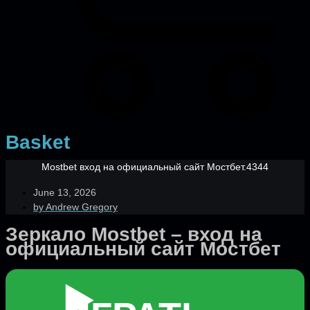
Basket
Mostbet вход на официальный сайт Мостбет.4344
June 13, 2026
by
Andrew Gregory
Зеркало Mostbet – вход на
официальный сайт Мостбет
▶️