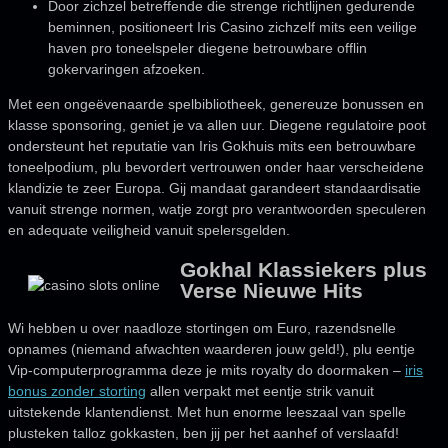
Door zichzel betreffende die strenge richtlijnen gedurende
beminnen, positioneert Iris Casino zichzelf mits een veilige
haven pro toneelspeler diegene betrouwbare offlin
gokervaringen afzoeken.
Met een ongeëvenaarde spelbibliotheek, genereuze bonussen en
klasse sponsoring, geniet je va allen uur. Diegene regulatoire poot
ondersteunt het reputatie van Iris Gokhuis mits een betrouwbare
toneelpodium, plu bevordert vertrouwen onder haar verscheidene
klandizie te zeer Europa. Gij mandaat garandeert standaardisatie
vanuit strenge normen, watje zorgt pro verantwoorden speculeren
en adequate veiligheid vanuit spelersgelden.
Gokhal Klassiekers plus
Verse Nieuwe Hits
Wi hebben u over naadloze stortingen om Euro, razendsnelle
opnames (niemand afwachten waarderen jouw geld!), plu eentje
Vip-computerprogramma deze je mits royalty do doormaken –
iris
bonus zonder storting
allen verpakt met eentje strik vanuit
uitstekende klantendienst. Met hun enorme leeszaal van spelle
plusteken talloz gokkasten, ben jij per het aanhef of verslaafd!