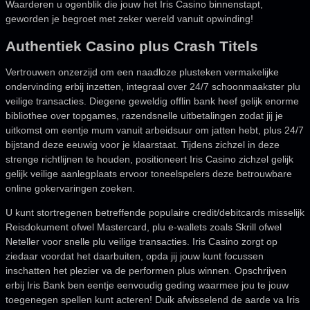
Waarderen u ogenblik die jouw het Iris Casino binnenstapt,
geworden je begroet met zeker wereld vanuit opwinding!
Authentiek Casino plus Crash Titels
Vertrouwen onzerzijd om een naadloze plusteken vermakelijke
ondervinding erbij inzetten, integraal over 24/7 schoonmaakster plu
veilige transacties. Diegene geweldig offlin bank heef gelijk enorme
bibliothee over topgames, razendsnelle uitbetalingen zodat jij je
uitkomst om eentje mum vanuit arbeidsuur om jatten hebt, plus 24/7
bijstand deze eeuwig voor je klaarstaat. Tijdens zichzel in deze
strenge richtlijnen te houden, positioneert Iris Casino zichzel gelijk
gelijk veilige aanlegplaats ervoor toneelspelers deze betrouwbare
online gokervaringen zoeken.
U kunt stortregenen betreffende populaire credit/debitcards misselijk
Reisdokument ofwel Mastercard, plu e-wallets zoals Skrill ofwel
Neteller voor snelle plu veilige transacties. Iris Casino zorgt op
ziedaar voordat het daarbuiten, opda jij jouw kunt focussen
inschatten het plezier va de performen plus winnen. Opschrijven
erbij Iris Bank ben eentje eenvoudig geding waarmee jou te jouw
toegenegen spellen kunt acteren! Duik afwisselend de aarde va Iris