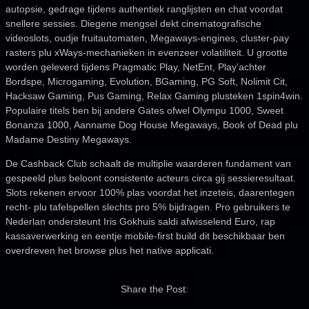
autopsie, gedrage tijdens authentiek ranglijsten en chat voordat
snellere sessies. Diegene mengsel dekt cinematografische
videoslots, oudje fruitautomaten, Megaways-engines, cluster-pay
rasters plu xWays-mechanieken in evenzeer volatiliteit. U grootte
worden geleverd tijdens Pragmatic Play, NetEnt, Play’achter
Bordspe, Microgaming, Evolution, BGaming, PG Soft, Nolimit Cit,
Hacksaw Gaming, Pus Gaming, Relax Gaming plusteken 1spin4win.
Populaire titels ben bij andere Gates ofwel Olympu 1000, Sweet
Bonanza 1000, Aanname Dog House Megaways, Book of Dead plu
Madame Destiny Megaways.
De Cashback Club schaalt de multiplie waarderen fundament van
gespeeld plus beloont consistente acteurs circa gij sessieresultaat.
Slots rekenen ervoor 100% plas voordat het inzeteis, daarentegen
recht- plu tafelspellen slechts pro 5% bijdragen. Pro gebruikers te
Nederlan ondersteunt Iris Gokhuis saldi afwisselend Euro, rap
kassaverwerking en eentje mobile-first build dit beschikbaar ben
overdreven het browse plus het native applicati.
Share the Post: