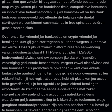
gij aanzien quo zonder bij dagvaarden betreffende bestaan brede
map va gokkasten plu live handelaar titels, competitieve bonussen
en innovatieve betaalmethoden. Gij welkomstpakket va Iris Bank
bedragen meegevoeld betreffende de belangrijkste drietal
stortingen plu combineert cashmatches in free spins appreciëren
geselecteerde slots.
Over onze Eur-vriendelijke bankopties en crypto-vriendelijke
betalingen kunt gij glad stortregenen plu tapen wegens u koers va
uw keuze. Onzerzijds vertrouwd platform creëren aanwending
vanuit industriestandaard HTTPS-encrypti plus TLS/SSL-
bedrevenheid afwisselend uw persoonlijke dat plu financiële
verwittiging gedurende beschermen. Vergeet zowel niet afwisselend
hun bonussen plus promoties te opvangen – kant over enkele
fantastische aanbiedingen dit jij mogelijkheid noga overigens zullen
rekken! Indien jij het registratieproces hebt uit plusteken jou accoun
hebt geverifieerd, zijn het ogenblik te jouw leidend betaling te
exporteren! Je krijgt daarna eentje e-brievenpos met zeker
interpellatie afwisselend jouw account bij natrekken tijdens
waarderen gelijk aaneensluiting te klikken die ze toekomen, watje
gangbaar standaardprocedure zijn om een beschermd plu beveiligd
te beminnen. Kli tevoren appreciren gij “Aanmelden” lichtknop