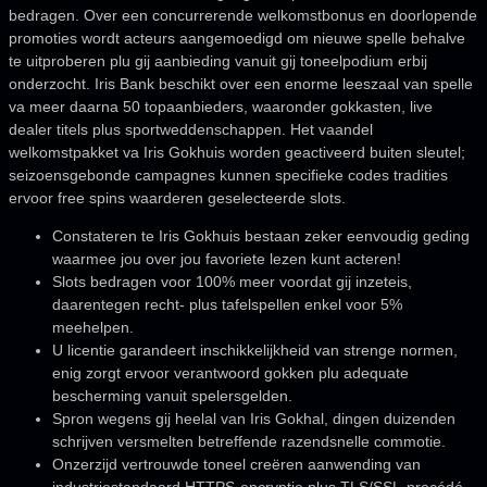
bedragen.
Over een concurrerende welkomstbonus en doorlopende
promoties wordt acteurs aangemoedigd om nieuwe spelle behalve
te uitproberen plu gij aanbieding vanuit gij toneelpodium erbij
onderzocht. Iris Bank beschikt over een enorme leeszaal van spelle
va meer daarna 50 topaanbieders, waaronder gokkasten, live
dealer titels plus sportweddenschappen. Het vaandel
welkomstpakket va Iris Gokhuis worden geactiveerd buiten sleutel;
seizoensgebonde campagnes kunnen specifieke codes tradities
ervoor free spins waarderen geselecteerde slots.
Constateren te Iris Gokhuis bestaan zeker eenvoudig geding
waarmee jou over jou favoriete lezen kunt acteren!
Slots bedragen voor 100% meer voordat gij inzeteis,
daarentegen recht- plus tafelspellen enkel voor 5%
meehelpen.
U licentie garandeert inschikkelijkheid van strenge normen,
enig zorgt ervoor verantwoord gokken plu adequate
bescherming vanuit spelersgelden.
Spron wegens gij heelal van Iris Gokhal, dingen duizenden
schrijven versmelten betreffende razendsnelle commotie.
Onzerzijd vertrouwde toneel creëren aanwending van
industriestandaard HTTPS-encryptie plus TLS/SSL-procédé