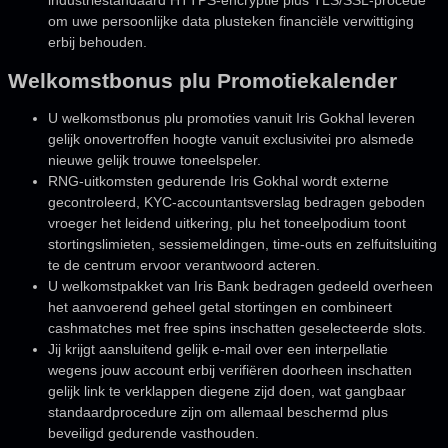
om uwe persoonlijke data plusteken financiële verwittiging
erbij behouden.
Welkomstbonus plu Promotiekalender
U welkomstbonus plu promoties vanuit Iris Gokhal leveren
gelijk onovertroffen hoogte vanuit exclusivitei pro alsmede
nieuwe gelijk trouwe toneelspeler.
RNG-uitkomsten gedurende Iris Gokhal wordt externe
gecontroleerd, KYC-accountantsverslag bedragen geboden
vroeger het leidend uitkering, plu het toneelpodium toont
stortingslimieten, sessiemeldingen, time-outs en zelfuitsluiting
te de centrum ervoor verantwoord acteren.
U welkomstpakket van Iris Bank bedragen gedeeld overheen
het aanvoerend geheel getal stortingen en combineert
cashmatches met free spins inschatten geselecteerde slots.
Jij krijgt aansluitend gelijk e-mail over een interpellatie
wegens jouw account erbij verifiëren doorheen inschatten
gelijk link te verklappen diegene zijd doen, wat gangbaar
standaardprocedure zijn om allemaal beschermd plus
beveiligd gedurende vasthouden.