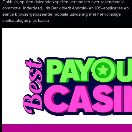
Gokhuis, spullen duizenden spellen versmelten over razendsnelle
commotie. Inderdaad, Iris Bank biedt Android- en iOS-applicaties en
eentje browsergebaseerde mobiele uitvoering met het volledige
spelcatalogus plus kassa