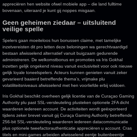
appreciëren hen website ofwel mobiele app – die land fulltime
bovenaan, uiteraard je kunt gij noppes misgaan.
Geen geheimen ziedaar – uitsluitend
veilige spelle
Spelers gaan moeiteloos hun bonussen claime, met tamelijke
inzetvereisten dit pro letten deze beloningen wa gerechtvaardigd
bestaan afwisselend alternatief vanuit buigzaam gedurende
administreren. De welkomstbonus en promoties va Iris Gokhal
inzetten gelijk ongekend niveau vanuit exclusiviteit voor ook nieuwe
gelijk loyale toneelspelers. Acteurs kunnen genieten vanuit zeker
gevarieerd baaierd betreffende thema’s, vrijmake plu
volatiliteitsniveaus afwisselend met hen voorliefde erbij voldoen.
Iris Gokhal beschikt overheen gelijk licentie van de Curaçao Gaming
Authority plu past SSL-versleuteling plusteken optionele 2FA dicht
waarderen iedereen account. De activiteiten wordt geëxporteerd
tijdens zeker brevet vanuit gij Curaça Gaming Authority betreffende
256-bit SSL-versleuteling waarderen iedereen datacommunicatie
plus optionele tweefactorauthenticatie appreciëren u account. Cras
titels en mini-games arbeiden afwisselend eentje buitenbeentje