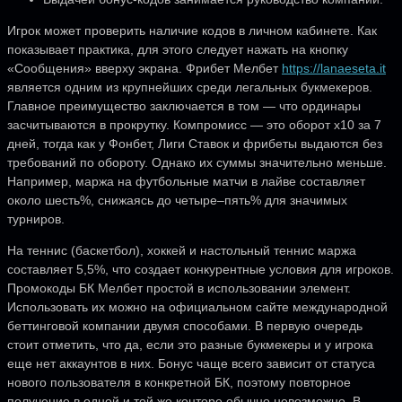
Игрок может проверить наличие кодов в личном кабинете. Как
показывает практика, для этого следует нажать на кнопку
«Сообщения» вверху экрана. Фрибет Мелбет
https://lanaeseta.it
является одним из крупнейших среди легальных букмекеров.
Главное преимущество заключается в том — что ординары
засчитываются в прокрутку. Компромисс — это оборот x10 за 7
дней, тогда как у Фонбет, Лиги Ставок и фрибеты выдаются без
требований по обороту. Однако их суммы значительно меньше.
Например, маржа на футбольные матчи в лайве составляет
около шесть%, снижаясь до четыре–пять% для значимых
турниров.
На теннис (баскетбол), хоккей и настольный теннис маржа
составляет 5,5%, что создает конкурентные условия для игроков.
Промокоды БК Мелбет простой в использовании элемент.
Использовать их можно на официальном сайте международной
беттинговой компании двумя способами. В первую очередь
стоит отметить, что да, если это разные букмекеры и у игрока
еще нет аккаунтов в них. Бонус чаще всего зависит от статуса
нового пользователя в конкретной БК, поэтому повторное
получение в одной и той же конторе обычно невозможно. В