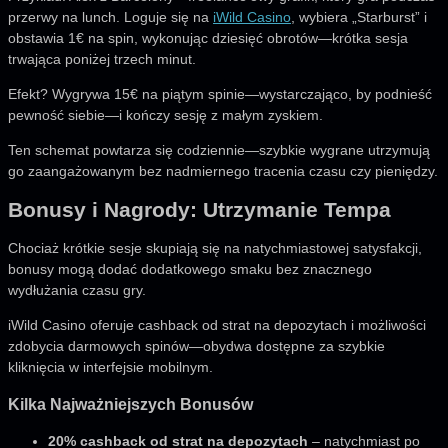
przerwy na lunch. Loguje się na
iWild Casino
, wybiera „Starburst” i
obstawia 1€ na spin, wykonując dziesięć obrotów—krótka sesja
trwająca poniżej trzech minut.
Efekt? Wygrywa 15€ na piątym spinie—wystarczająco, by podnieść
pewność siebie—i kończy sesję z małym zyskiem.
Ten schemat powtarza się codziennie—szybkie wygrane utrzymują
go zaangażowanym bez nadmiernego tracenia czasu czy pieniędzy.
Bonusy i Nagrody: Utrzymanie Tempa
Chociaż krótkie sesje skupiają się na natychmiastowej satysfakcji,
bonusy mogą dodać dodatkowego smaku bez znacznego
wydłużania czasu gry.
iWild Casino oferuje cashback od strat na depozytach i możliwości
zdobycia darmowych spinów—obydwa dostępne za szybkie
kliknięcia w interfejsie mobilnym.
Kilka Najważniejszych Bonusów
20% cashback od strat na depozytach
– natychmiast po