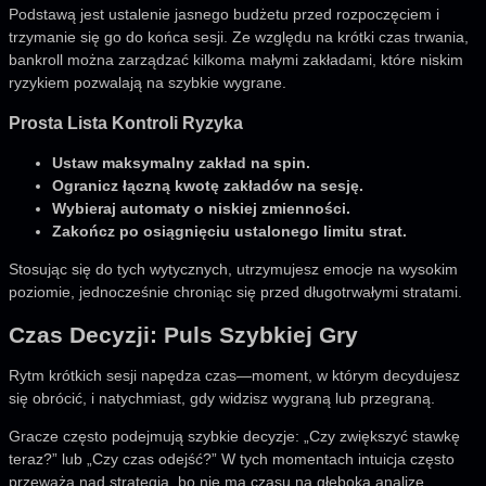
Podstawą jest ustalenie jasnego budżetu przed rozpoczęciem i
trzymanie się go do końca sesji. Ze względu na krótki czas trwania,
bankroll można zarządzać kilkoma małymi zakładami, które niskim
ryzykiem pozwalają na szybkie wygrane.
Prosta Lista Kontroli Ryzyka
Ustaw maksymalny zakład na spin.
Ogranicz łączną kwotę zakładów na sesję.
Wybieraj automaty o niskiej zmienności.
Zakończ po osiągnięciu ustalonego limitu strat.
Stosując się do tych wytycznych, utrzymujesz emocje na wysokim
poziomie, jednocześnie chroniąc się przed długotrwałymi stratami.
Czas Decyzji: Puls Szybkiej Gry
Rytm krótkich sesji napędza czas—moment, w którym decydujesz
się obrócić, i natychmiast, gdy widzisz wygraną lub przegraną.
Gracze często podejmują szybkie decyzje: „Czy zwiększyć stawkę
teraz?” lub „Czy czas odejść?” W tych momentach intuicja często
przeważa nad strategią, bo nie ma czasu na głęboką analizę.