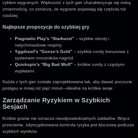
cyklem wygranych. Większość z tych gier charakteryzuje się niską
zmiennością, co oznacza, że wygrane pojawiają się częściej niż
rzadziej.
Najlepsze propozycje do szybkiej gry
Pragmatic Play’s “Starburst”
– szybkie obroty i
natychmiastowe respiny.
Yggdrasil’s “Gonzo’s Gold”
– szybkie rundy bonusowe z
systemem mnożników nagród.
Quickspin’s “Big Bad Wolf”
– krótkie rundy z częstymi
wypłatami.
Każda z tych gier została zaprojektowana tak, aby dawać poczucie
postępu w mniej niż pięć minut—idealne na krótkie sesje.
Zarządzanie Ryzykiem w Szybkich
Sesjach
Krótkie granie nie oznacza nieodpowiedzialnych zakładów. Wręcz
przeciwnie, zdyscyplinowana kontrola ryzyka jest kluczowa podczas
szybkich wyników.