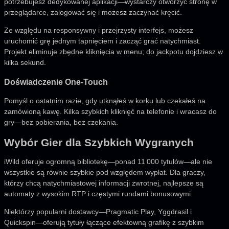
potrzebujesz dedykowanej aplikacji—wystarczy otworzyć stronę w
przeglądarce, zalogować się i możesz zaczynać kręcić.
Ze względu na responsywny i przejrzysty interfejs, możesz
uruchomić grę jednym tapnięciem i zacząć grać natychmiast.
Projekt eliminuje zbędne kliknięcia w menu; do jackpotu dojdziesz w
kilka sekund.
Doświadczenie One‑Touch
Pomyśl o ostatnim razie, gdy utknąłeś w korku lub czekałeś na
zamówioną kawę. Kilka szybkich kliknięć na telefonie i wracasz do
gry—bez pobierania, bez czekania.
Wybór Gier dla Szybkich Wygranych
iWild oferuje ogromną bibliotekę—ponad 11 000 tytułów—ale nie
wszystkie są równie szybkie pod względem wypłat. Dla graczy,
którzy chcą natychmiastowej informacji zwrotnej, najlepsze są
automaty z wysokim RTP i częstymi rundami bonusowymi.
Niektórzy popularni dostawcy—Pragmatic Play, Yggdrasil i
Quickspin—oferują tytuły łączące efektowną grafikę z szybkim