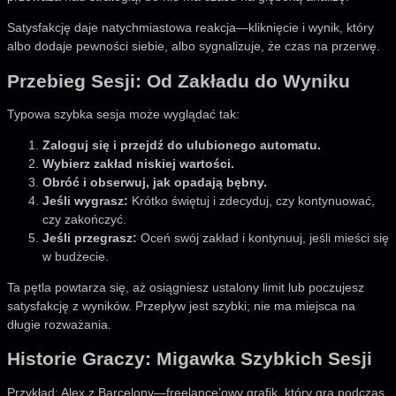
Satysfakcję daje natychmiastowa reakcja—kliknięcie i wynik, który
albo dodaje pewności siebie, albo sygnalizuje, że czas na przerwę.
Przebieg Sesji: Od Zakładu do Wyniku
Typowa szybka sesja może wyglądać tak:
Zaloguj się i przejdź do ulubionego automatu.
Wybierz zakład niskiej wartości.
Obróć i obserwuj, jak opadają bębny.
Jeśli wygrasz:
Krótko świętuj i zdecyduj, czy kontynuować,
czy zakończyć.
Jeśli przegrasz:
Oceń swój zakład i kontynuuj, jeśli mieści się
w budżecie.
Ta pętla powtarza się, aż osiągniesz ustalony limit lub poczujesz
satysfakcję z wyników. Przepływ jest szybki; nie ma miejsca na
długie rozważania.
Historie Graczy: Migawka Szybkich Sesji
Przykład: Alex z Barcelony—freelance’owy grafik, który gra podczas