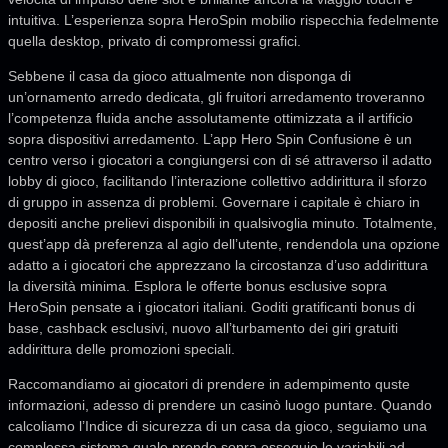
intuitiva. L’esperienza sopra HeroSpin mobilio rispecchia fedelmente
quella desktop, privato di compromessi grafici.
Sebbene il casa da gioco attualmente non disponga di
un’ornamento arredo dedicata, gli fruitori arredamento troveranno
l’competenza fluida anche assolutamente ottimizzata a il artificio
sopra dispositivi arredamento. L’app Hero Spin Confusione è un
centro verso i giocatori a congiungersi con di sé attraverso il adatto
lobby di gioco, facilitando l’interazione collettivo addirittura il sforzo
di gruppo in assenza di problemi. Governare i capitale è chiaro in
depositi anche prelievi disponibili in qualsivoglia minuto. Totalmente,
quest’app dà preferenza al agio dell’utente, rendendola una opzione
adatto a i giocatori che apprezzano la circostanza d’uso addirittura
la diversità minima. Esplora le offerte bonus esclusive sopra
HeroSpin pensate a i giocatori italiani. Goditi gratificanti bonus di
base, cashback esclusivi, nuovo all’turbamento dei giri gratuiti
addirittura delle promozioni speciali.
Raccomandiamo ai giocatori di prendere in adempimento quste
informazioni, adesso di prendere un casinò luogo puntare. Quando
calcoliamo l’Indice di sicurezza di un casa da gioco, seguiamo una
complessa sistema quale prende sopra ossequio le variabili ad