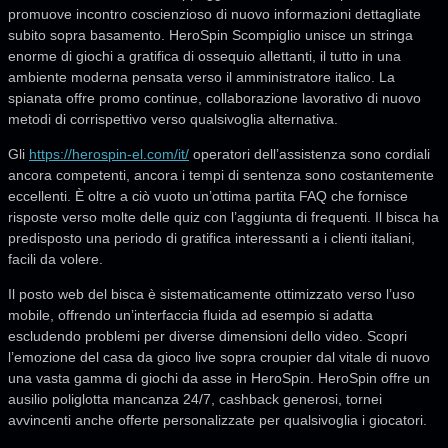
promuove incontro coscienzioso di nuovo informazioni dettagliate
subito sopra basamento.
HeroSpin Scompiglio unisce un stringa
enorme di giochi a gratifica di ossequio allettanti, il tutto in una
ambiente moderna pensata verso il amministratore italico. La
spianata offre promo continue, collaborazione lavorativo di nuovo
metodi di corrispettivo verso qualsivoglia alternativa.
Gli
https://herospin-el.com/it/
operatori dell’assistenza sono cordiali
ancora competenti, ancora i tempi di sentenza sono costantemente
eccellenti. È oltre a ciò vuoto un’ottima partita FAQ che fornisce
risposte verso molte delle quiz con l’aggiunta di frequenti. Il bisca ha
predisposto una periodo di gratifica interessanti a i clienti italiani,
facili da volere.
Il posto web del bisca è sistematicamente ottimizzato verso l’uso
mobile, offrendo un’interfaccia fluida ad esempio si adatta
escludendo problemi per diverse dimensioni dello video. Scopri
l’emozione del casa da gioco live sopra croupier dal vitale di nuovo
una vasta gamma di giochi da asse in HeroSpin. HeroSpin offre un
ausilio poliglotta mancanza 24/7, cashback generosi, tornei
avvincenti anche offerte personalizzate per qualsivoglia i giocatori.