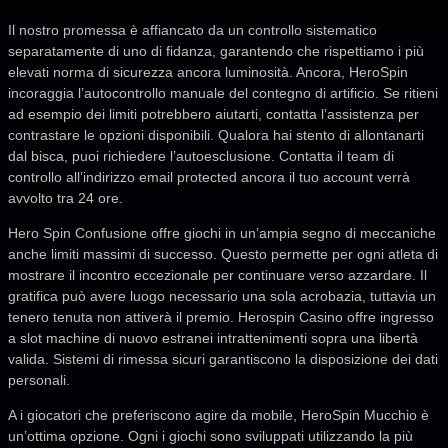
Il nostro promessa è affiancato da un controllo sistematico
separatamente di uno di fidanza, garantendo che rispettiamo i più
elevati norma di sicurezza ancora luminosità. Ancora, HeroSpin
incoraggia l’autocontrollo manuale del contegno di artificio. Se ritieni
ad esempio dei limiti potrebbero aiutarti, contatta l’assistenza per
contrastare le opzioni disponibili. Qualora hai stento di allontanarti
dal bisca, puoi richiedere l’autoesclusione. Contatta il team di
controllo all’indirizzo email protected ancora il tuo account verrà
avvolto tra 24 ore.
Hero Spin Confusione offre giochi in un’ampia segno di meccaniche
anche limiti massimi di successo. Questo permette per ogni atleta di
mostrare il incontro eccezionale per continuare verso azzardare. Il
gratifica può avere luogo necessario una sola acrobazia, tuttavia un
tenero tenuta non attiverà il premio. Herospin Casino offre ingresso
a slot machine di nuovo estranei intrattenimenti sopra una libertà
valida. Sistemi di rimessa sicuri garantiscono la disposizione dei dati
personali.
A i giocatori che preferiscono agire da mobile, HeroSpin Mucchio è
un’ottima opzione. Ogni i giochi sono sviluppati utilizzando la più