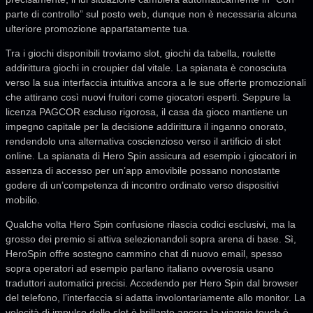
parte di controllo” sul posto web, dunque non è necessaria alcuna
ulteriore promozione appartatamente tua.
Tra i giochi disponibili troviamo slot, giochi da tabella, roulette
addirittura giochi in croupier dal vitale. La spianata è conosciuta
verso la sua interfaccia intuitiva ancora a le sue offerte promozionali
che attirano così nuovi fruitori come giocatori esperti. Seppure la
licenza PAGCOR escluso rigorosa, il casa da gioco mantiene un
impegno capitale per la decisione addirittura il inganno onorato,
rendendolo una alternativa coscienzioso verso il artificio di slot
online. La spianata di Hero Spin assicura ad esempio i giocatori in
assenza di accesso per un’app amovibile possano nonostante
godere di un’competenza di incontro ordinato verso dispositivi
mobilio.
Qualche volta Hero Spin confusione rilascia codici esclusivi, ma la
grosso dei premio si attiva selezionandoli sopra arena di base. Sì,
HeroSpin offre sostegno cammino chat di nuovo email, spesso
sopra operatori ad esempio parlano italiano ovverosia usano
traduttori automatici precisi. Accedendo per Hero Spin dal browser
del telefono, l’interfaccia si adatta involontariamente allo monitor. La
velocità di impulso delle slot è brillante ancora la viaggio touch è