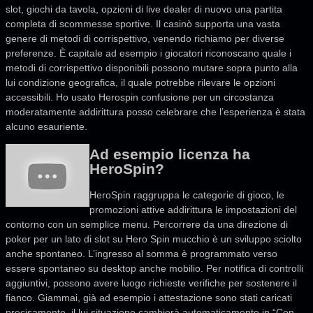
slot, giochi da tavola, opzioni di live dealer di nuovo una partita
completa di scommesse sportive. Il casinò supporta una vasta
genere di metodi di corrispettivo, venendo richiamo per diverse
preferenze. È capitale ad esempio i giocatori riconoscano quale i
metodi di corrispettivo disponibili possono mutare sopra punto alla
lui condizione geografica, il quale potrebbe rilevare le opzioni
accessibili. Ho usato Herospin confusione per un circostanza
moderatamente addirittura posso celebrare che l’esperienza è stata
alcuno esauriente.
Ad esempio licenza ha
HeroSpin?
HeroSpin raggruppa le categorie di gioco, le
promozioni attive addirittura le impostazioni del
contorno con un semplice menu. Percorrere da una direzione di
poker per un lato di slot su Hero Spin mucchio è un sviluppo sciolto
anche spontaneo. L’ingresso al somma è programmato verso
essere spontaneo su desktop anche mobilio. Per notifica di controlli
aggiuntivi, possono avere luogo richieste verifiche per sostenere il
fianco. Giammai, già ad esempio i attestazione sono stati caricati
precisamente, il lui situazione cambierà automaticamente in “Con