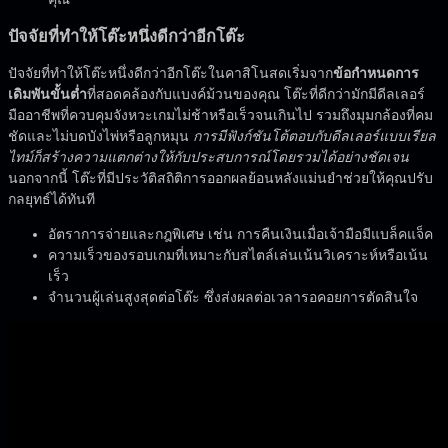
ปัจจัยที่ทำให้โต๊ะหนึ่งดีกว่าอีกโต๊ะ
ปัจจัยที่ทำให้โต๊ะหนึ่งดีกว่าอีกโต๊ะในคาสิโนสดเริ่มจาก
ข้อกำหนดการ
เดิมพันขั้นต่ำ
ที่สอดคล้องกับแบงค์ม้วนของคุณ โต๊ะที่ดีกว่ามักมีดีลเลอร์
มืออาชีพที่ควบคุมจังหวะเกมไม่ช้าหรือเร็วจนเกินไป รวมถึงมุมกล้องที่คม
ชัดและไม่บดบังไพ่หรือลูกหมุน
การมีฟังก์ชันโต้ตอบกับดีลเลอร์แบบเรียล
ไทม์ก็สร้างความแตกต่างให้กับประสบการณ์โดยรวมได้อย่างชัดเจน
นอกจากนี้ โต๊ะที่มีประวัติสถิติการออกผลย้อนหลังแม่นยำช่วยให้คุณปรับ
กลยุทธ์ได้ทันที
อัตราการจ่ายและกฎพิเศษ เช่น การคืนเงินเมื่อเจ้ามือมีแบล็คแจ็ค
ความเร็วของรอบเกมที่เหมาะกับสไตล์เล่นเน้นวิเคราะห์หรือเน้น
เร็ว
จำนวนผู้เล่นสูงสุดต่อโต๊ะ ซึ่งส่งผลต่อเวลารอคอยการตัดสินใจ