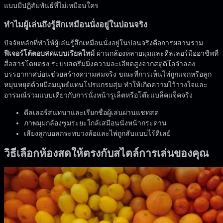
แบบมีปฏิสัมพันธ์ที่ไม่เหมือนใคร
ทำไมผู้เล่นถึงรู้สึกเหมือนนั่งอยู่ในบ่อนจริง
ปัจจัยหลักที่ทำให้ผู้เล่นรู้สึกเหมือนนั่งอยู่ในบ่อนจริงคือการผสานรวม
ฟีเจอร์โต้ตอบสดแบบเรียลไทม์
ผ่านกล้องหลายมุมและดีลเลอร์มืออาชีพที่
สื่อสารโดยตรง ระบบสตรีมมิ่งความละเอียดสูงจากสตูดิโอจำลอง
บรรยากาศบ่อนช่วยสร้างความสมจริง ขณะที่การเห็นไพ่ถูกแจกหรือลูก
หมุนหยุดด้วยมือมนุษย์แทนโปรแกรมสุ่ม ทำให้เกิดความไว้วางใจและ
อารมณ์ร่วมแบบเดียวกับการนั่งหน้ารูเล็ตหรือโต๊ะแบล็คแจ็คจริง
ดีลเลอร์สนทนาและเรียกชื่อผู้เล่นผ่านแชทสด
ภาพมุมกล้องซูมระยะใกล้เสมือนนั่งหน้ากระดาน
เสียงลูกบอลกระทบวงล้อและไพ่ถูกสับแบบไร้ดีเลย์
วิธีเลือกห้องสดให้ตรงกับสไตล์การเล่นของคุณ