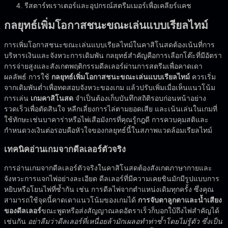
รีสตาร์ทเราเตอร์และอุปกรณ์สตรีมเมอร์เพื่อเคลียร์แคช
กลยุทธ์เพิ่มโอกาสชนะขณะเล่นแบบเรียลไทม์
การเพิ่มโอกาสชนะขณะเล่นแบบเรียลไทม์ในคาสิโนสดต้องเน้นที่การ
บริหารเงินและจังหวะการเดิมพัน กลยุทธ์สำคัญคือการเลือกโต๊ะที่มีอัตรา
การจ่ายสูงและสังเกตพฤติกรรมดีลเลอร์ผ่านการสตรีมเพื่อคาดเดา
ผลลัพธ์ การใช้
กลยุทธ์เพิ่มโอกาสชนะขณะเล่นแบบเรียลไทม์
ควรเริ่ม
จากเดิมพันต่ำเพื่อทดสอบจังหวะของเกม แล้วปรับเพิ่มเมื่อเห็นแนวโน้ม
การเล่น
เกมคาสิโนสด
จำเป็นต้องเก็บบันทึกสถิติรอบก่อนหน้าอย่าง
รวดเร็วเพื่อตัดสินใจ หลีกเลี่ยงการไล่ตามยอดเสีย และเน้นเล่นในเกมที่
ใช้ทักษะเช่นบาคาร่าหรือไพ่เสือมังกรที่คุณรู้กฎดี การควบคุมสติและ
กำหนดวงเงินต่อรอบคือหัวใจของกลยุทธ์นี้ในสภาพแวดล้อมเรียลไทม์
เทคนิคอ่านเกมจากดีลเลอร์ตัวจริง
การอ่านเกมจากดีลเลอร์ตัวจริงในคาสิโนสดต้องสังเกตภาษากายและ
จังหวะการแจกไพ่อย่างละเอียด ดีลเลอร์ที่มีความเคยชินมักมีรูปแบบการ
หยิบหรือโยนไพ่ที่ซ้ำกัน เช่น การดีลไพ่จากตำแหน่งเดิมทุกครั้ง ซึ่งคุณ
สามารถใช้จุดนี้คาดเดาแนวโน้มของเกมได้
การจับตาลูกตาและน้ำเสียง
ของดีลเลอร์
ขณะพูดหรือส่งสัญญาณลดอัตราเร็วก็บอกใบ้ถึงไพ่สำคัญได้
เช่นกัน
อย่าลืมว่าดีลเลอร์ที่เหนื่อยล้ามักเผลอทำท่าซ้ำโดยไม่รู้ตัว ซึ่งเป็น