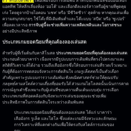
รัว’ หรือเปิดไพ่เร็ว
เพื่อเพิ่มรอบการเดิมพัน สำหรับนักพนันที่ชอบอินเทอร์
แอคทีฟ ให้หลีกเลี่ยงห้อง ‘ออโต้’ และเลือกดีลเลอร์สาวหรือผู้ชายที่พูดคุย
เก่ง โดยดูจากป้ายไอคอน ‘แชท’ หรือ ‘มีชีวิตชีวา’ สุดท้าย หากคุณเล่นเพื่อ
ความสนุกสบายๆ ใช้โต๊ะที่มีเดิมพันต่ำและโต๊ะแบบ ‘สปีด’ หรือ ‘ซูเปอร์’
เพื่อลดเวลารอ
การจับคู่นี้จะช่วยเพิ่มความเพลิดเพลินและโอกาสชนะ
อย่างมีประสิทธิภาพ
ประเภทเกมยอดนิยมที่คุณต้องลองเล่นสด
สำหรับผู้ที่เริ่มต้นกับคาสิโนสด
ประเภทเกมยอดนิยมที่คุณต้องลองเล่นสด
ประกอบด้วยบาคาร่า เนื่องจากมีรูปแบบการเดิมพันที่ตรงไปตรงมาและ
สถิติที่วิเคราะห์ได้ง่าย รวมถึงเสือมังกรซึ่งให้รอบการเล่นที่รวดเร็วเหมาะ
กับผู้ที่ต้องการทดสอบจังหวะการตัดสินใจ
เกมรูเล็ตสดก็เป็นตัวเลือก
สำคัญเพราะรูปแบบการวางเดิมพันเชิงคณิตศาสตร์ช่วยให้คุณปรับ
กลยุทธ์ตามสไตล์ความเสี่ยงที่ยอมรับได้
ส่วนเกมไฮโลสดนั้นเน้นการคาด
การณ์ลูกเต๋าซึ่งเหมาะกับผู้เล่นที่ชอบความตื่นเต้นแบบสุ่ม การเลือก
ประเภทเกมที่สอดคล้องกับจังหวะการเล่นของคุณจะช่วยเพิ่ม
ประสิทธิภาพในการตัดสินใจระหว่างเดิมพันสด
ประเภทเกมยอดนิยมที่คุณต้องลองเล่นสด ได้แก่ บาคาร่า
เสือมังกร รูเล็ต และไฮโล ซึ่งแต่ละเกมมีจังหวะและลักษณะ
การวิเคราะห์ที่แตกต่างกันเพื่อให้ตรงกับสไตล์การเล่นของ
คุณ