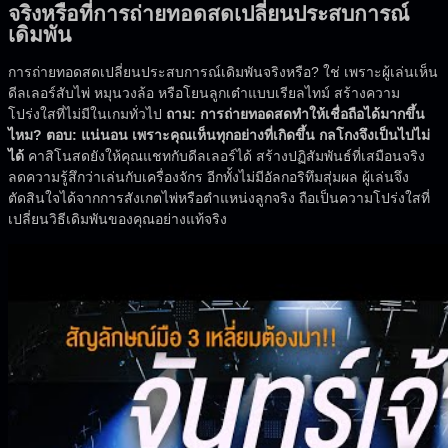
จริงหรือที่การถ่ายทอดสดเปลี่ยนประสบการณ์
เดิมพัน
การถ่ายทอดสดเปลี่ยนประสบการณ์เดิมพันจริงหรือ? ใช่ เพราะผู้เล่นเห็น
ดีลเลอร์สับไพ่ หมุนวงล้อ หรือโยนลูกเต๋าแบบเรียลไทม์ สร้างความ
โปร่งใสที่ไม่มีในเกมทั่วไป
ถาม: การถ่ายทอดสดทำให้เชื่อถือได้มากขึ้น
ไหม? ตอบ: แน่นอน เพราะคุณเห็นทุกอย่างที่เกิดขึ้น กลโกงจึงเป็นไปไม่
ได้
คาสิโนสดยังให้คุณแชทกับดีลเลอร์ได้ สร้างปฏิสัมพันธ์ที่เสมือนจริง
ลดความรู้สึกว่าเล่นกับเครื่องจักร อีกทั้งไม่มีอัลกอริทึมสุ่มผล ผู้เล่นจึง
ตัดสินใจได้จากการสังเกตไพ่หรือตำแหน่งลูกจริง ถือเป็นความโปร่งใสที่
เปลี่ยนวิธีเดิมพันของคุณอย่างแท้จริง