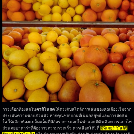
การเลือกห้องสดใน
คาสิโนสด
ให้ตรงกับสไตล์การเล่นของคุณต้องเริ่มจาก
ประเมินความชอบส่วนตัว หากคุณชอบเกมที่เน้นกลยุทธ์และการตัดสิน
ใจ ให้เลือกห้องแบล็คแจ็คที่มีอัตราการแจกไพ่ช้าและมีตัวเลือกการแยกไพ่
ส่วนคอบาคาร่าที่ต้องการความรวดเร็ว ควรเลือกโต๊ะที่
มีฟีเจอร์ ‘มัลติจี