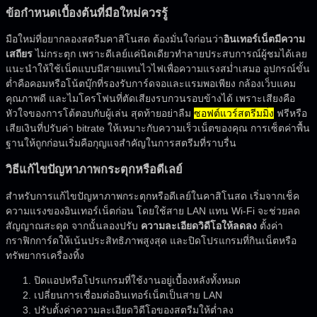
ข้อกำหนดเบื้องต้นที่มือใหม่ควรรู้
มือใหม่ที่อยากลองสตรีมคาสิโนสด ต้องมั่นใจก่อนว่า
อินเทอร์เน็ตมีความ
เสถียร
ไม่กระตุก เพราะดีเลย์แค่นิดเดียวทำลายประสบการณ์ผู้ชมได้เลย
แนะนำให้ใช้เน็ตแบบมีสายแทนไวไฟเพื่อความแรงสม่ำเสมอ อุปกรณ์ขั้น
ต่ำคือคอมหรือโน้ตบุ๊กที่รองรับการ์ดจอและแรมพอเพียง กล้องเว็บแคม
คุณภาพดี และไมโครโฟนที่ตัดเสียงรบกวนรอบข้างได้ เพราะเสียงคือ
หัวใจของการโต้ตอบกับผู้เล่น สุดท้ายอย่าลืม
ซอฟต์แวร์สตรีมมิ่ง
ฟรีหรือ
เสียเงินที่ปรับค่า bitrate ให้เหมาะกับความเร็วเน็ตของคุณ การเซ็ตค่าพื้น
ฐานให้ถูกก่อนเริ่มคือกุญแจสำคัญในการสตรีมที่ราบรื่น
วิธีแก้ไขปัญหาภาพกระตุกหรือดีเลย์
สำหรับการแก้ไขปัญหาภาพกระตุกหรือดีเลย์ในคาสิโนสด เริ่มจากเช็ค
ความแรงของอินเทอร์เน็ตก่อน โดยใช้สาย LAN แทน Wi-Fi จะช่วยลด
สัญญาณสะดุด จากนั้นลองปรับ
ความละเอียดวิดีโอให้ลดลง
ตั้งค่า
กราฟิกการ์ดให้เน้นประสิทธิภาพสูงสุด และปิดโปรแกรมที่กินเน็ตหรือ
ทรัพยากรเครื่องทิ้ง
ปิดแอปหรือโปรแกรมที่ใช้งานอยู่เบื้องหลังทั้งหมด
เปลี่ยนการเชื่อมต่ออินเทอร์เน็ตเป็นสาย LAN
ปรับตั้งค่าความละเอียดวิดีโอของสตรีมให้ต่ำลง