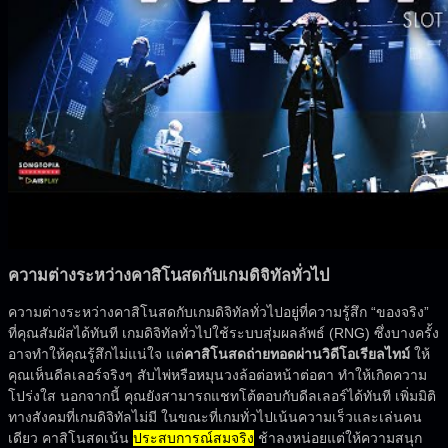
ความต่างระหว่างคาสิโนสดกับเกมดิจิทัลทั่วไป
ความต่างระหว่างคาสิโนสดกับเกมดิจิทัลทั่วไปอยู่ที่ความรู้สึก “ของจริง”
ที่คุณสัมผัสได้ทันที เกมดิจิทัลทั่วไปใช้ระบบสุ่มผลลัพธ์ (RNG) ซึ่งบางครั้ง
อาจทำให้คุณรู้สึกไม่แน่ใจ แต่
คาสิโนสดถ่ายทอดผ่านวิดีโอเรียลไทม์
ให้
คุณเห็นดีลเลอร์จริงๆ สับไพ่หรือหมุนวงล้อต่อหน้าต่อตา ทำให้เกิดความ
โปร่งใส นอกจากนี้ คุณยังสามารถแชทโต้ตอบกับดีลเลอร์ได้ทันที เพิ่มมิติ
ทางสังคมที่เกมดิจิทัลไม่มี ในขณะที่เกมทั่วไปเน้นความเร็วและเล่นคน
เดียว คาสิโนสดเน้น
ประสบการณ์สมจริง
ช้าลงหน่อยแต่ให้ความสนุก